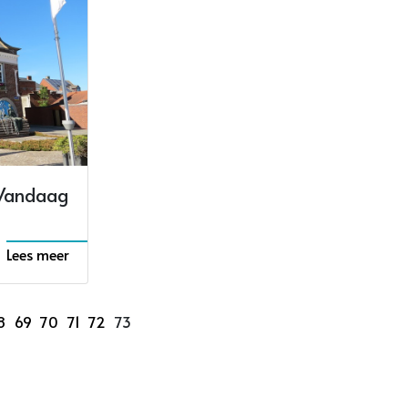
 Vandaag
Lees meer
8
69
70
71
72
73