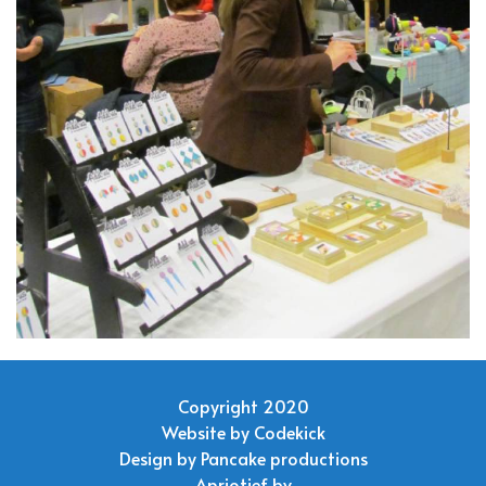
Copyright 2020
Website by
Codekick
Design by
Pancake productions
Apriotief bv