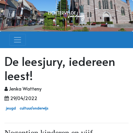
De leesjury, iedereen
leest!
Jenka Watteny
29/04/2022
jeugd
cultuur/onderwijs
Negentien kinderen en vijf