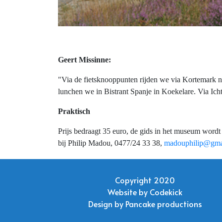
Geert Missinne:
"Via de fietsknooppunten rijden we via Kortemark 
lunchen we in Bistrant Spanje in Koekelare. Via Ich
Praktisch
Prijs bedraagt 35 euro, de gids in het museum word
bij Philip Madou, 0477/24 33 38,
madouphilip@gma
Copyright 2020
Website by
Codekick
Design by
Pancake productions