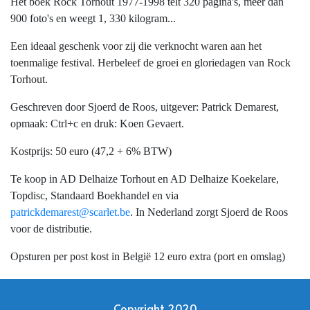
Het boek Rock Torhout 1977-1998 telt 320 pagina's, meer dan
900 foto's en weegt 1, 330 kilogram...
Een ideaal geschenk voor zij die verknocht waren aan het
toenmalige festival. Herbeleef de groei en gloriedagen van Rock
Torhout.
Geschreven door Sjoerd de Roos, uitgever: Patrick Demarest,
opmaak: Ctrl+c en druk: Koen Gevaert.
Kostprijs: 50 euro (47,2 + 6% BTW)
Te koop in AD Delhaize Torhout en AD Delhaize Koekelare,
Topdisc, Standaard Boekhandel en via
patrickdemarest@scarlet.be
. In Nederland zorgt Sjoerd de Roos
voor de distributie.
Opsturen per post kost in België 12 euro extra (port en omslag)
Copyright 2020