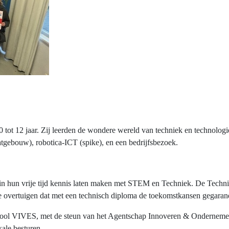
 tot 12 jaar. Zij leerden de wondere wereld van techniek en technolo
flatgebouw), robotica-ICT (spike), en een bedrijfsbezoek.
n hun vrije tijd kennis laten maken met STEM en Techniek. De Technie
te overtuigen dat met een technisch diploma de toekomstkansen gegaran
chool VIVES, met de steun van het Agentschap Innoveren & Ondernemen
kale besturen.