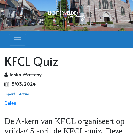
KFCL Quiz
Jenka Watteny
15/03/2024
sport
Actua
Delen
De A-kern van KFCL organiseert op
vrijdag 5 april de KFCL-quiz. Deze