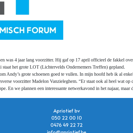
en was 4 jaar lang voorzitter. Hij gaf op 17 april officieel de fakkel 
uni staat het grote LOT (Lichtervelds Ondernemers Treffen) gepland.
en om Andy’s grote schoenen goed te vullen. In mijn hoofd heb ik al enk
rsverse voorzitter Madelon Vanzieleghem. “Er staat ook al heel wat op 
ppe. En we plannen een interessante netwerkavond in het najaar, maar da
Apriotief bv
050 22 00 10
0476 49 22 72
info@apriotief.be