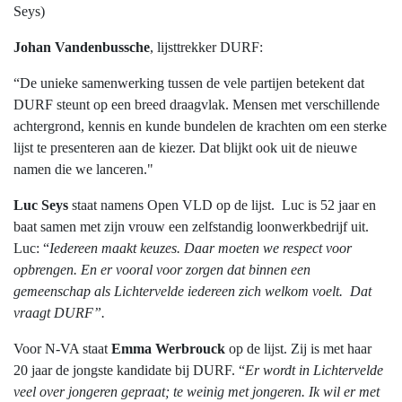
Seys)
Johan Vandenbussche
, lijsttrekker DURF:
“De unieke samenwerking tussen de vele partijen betekent dat
DURF steunt op een breed draagvlak. Mensen met verschillende
achtergrond, kennis en kunde bundelen de krachten om een sterke
lijst te presenteren aan de kiezer. Dat blijkt ook uit de nieuwe
namen die we lanceren."
Luc Seys
staat namens Open VLD op de lijst.
Luc is 52 jaar en
baat samen met zijn vrouw een zelfstandig loonwerkbedrijf uit.
Luc: “
Iedereen maakt keuzes. Daar moeten we respect voor
opbrengen. En er vooral voor zorgen dat binnen een
gemeenschap als Lichtervelde iedereen zich welkom voelt. Dat
vraagt DURF”.
Voor N-VA staat
Emma Werbrouck
op de lijst. Zij is met haar
20 jaar de jongste kandidate bij DURF. “
Er wordt in Lichtervelde
veel over jongeren gepraat; te weinig met jongeren. Ik wil er met