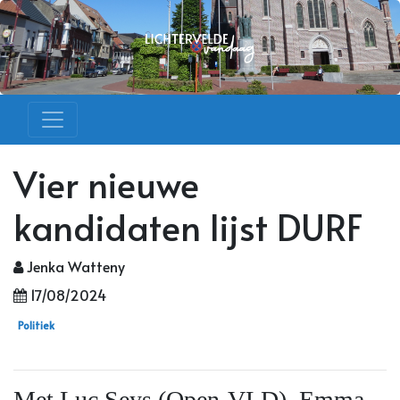
Vier nieuwe
kandidaten lijst DURF
Jenka Watteny
17/08/2024
Politiek
Met Luc Seys (Open-VLD), Emma