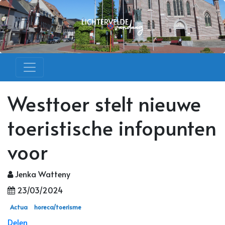
Westtoer stelt nieuwe
toeristische infopunten
voor
Jenka Watteny
23/03/2024
Actua
horeca/toerisme
Delen