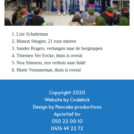
Lize Schatteman
Manon Stragier, 21 roze mieren
Sander Rogers, verlangen naar de bergtoppen
Thiemen Ver Eecke, thuis is overal
Noa Simoens, een verhuis naar Italië
Marie Veranneman, thuis is overal
Copyright 2020
Website by
Codekick
Design by
Pancake productions
Apriotief bv
050 22 00 10
0476 49 22 72