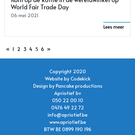
World Fair Trade Day
06 mei 2021
Lees meer
«
1
2
3
4
5
6
»
Copyright 2020
Website by
Codekick
Design by
Pancake productions
Apriotief bv
050 22 00 10
0476 49 22 72
info@apriotief.be
www.apriotief.be
BTW BE 0899 190 196