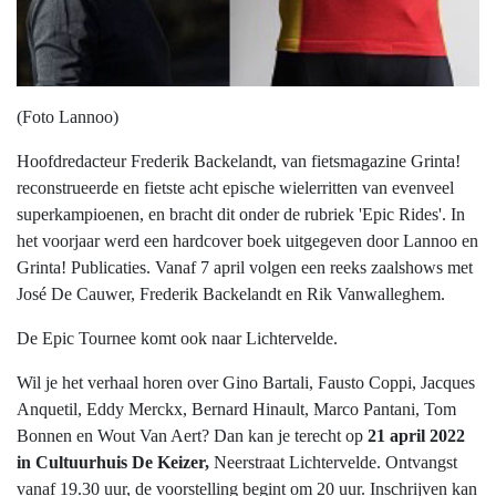
(Foto Lannoo)
Hoofdredacteur Frederik Backelandt, van fietsmagazine Grinta!
reconstrueerde en fietste acht epische wielerritten van evenveel
superkampioenen, en bracht dit onder de rubriek 'Epic Rides'. In
het voorjaar werd een hardcover boek uitgegeven door Lannoo en
Grinta! Publicaties. Vanaf 7 april volgen een reeks zaalshows met
José De Cauwer, Frederik Backelandt en Rik Vanwalleghem.
De Epic Tournee komt ook naar Lichtervelde.
Wil je het verhaal horen over Gino Bartali, Fausto Coppi, Jacques
Anquetil, Eddy Merckx, Bernard Hinault, Marco Pantani, Tom
Bonnen en Wout Van Aert? Dan kan je terecht op
21 april 2022
in Cultuurhuis De Keizer,
Neerstraat Lichtervelde. Ontvangst
vanaf 19.30 uur, de voorstelling begint om 20 uur. Inschrijven kan