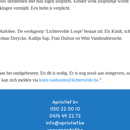
ieuw deelnemen met hun eigen loopfiets. Eender welk loopfietsje wordt
akingen vermijdt. Een helm is verplicht.
kafobee. De werkgroep ‘Lichtervelde Loopt’ bestaat uit: Els Kindt, sc
, Johan Derycke, Katlijn Sap, Fran Dufour en Wim Vandendriessche.
an het randgebeuren. En dit is nodig. Er is nog nood aan seingevers, a
t, kan zich melden via
koen.vanhoutte@lichtervelde.be
.”
Apriotief bv
050 22 00 10
0476 49 22 72
info@apriotief.be
www.apriotief.be