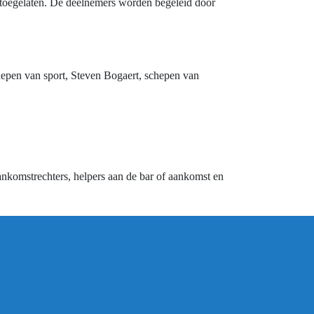
 toegelaten. De deelnemers worden begeleid door
hepen van sport, Steven Bogaert, schepen van
ankomstrechters, helpers aan de bar of aankomst en