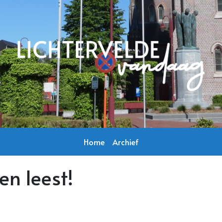
Home
Archief
en leest!