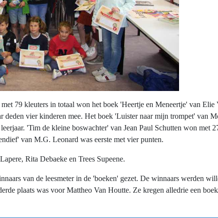
 met 79 kleuters in totaal won het boek 'Heertje en Meneertje' van Elie
jaar deden vier kinderen mee. Het boek 'Luister naar mijn trompet' van
e leerjaar. 'Tim de kleine boswachter' van Jean Paul Schutten won met 27
elendief' van M.G. Leonard was eerste met vier punten.
t Lapere, Rita Debaeke en Trees Supeene.
nnaars van de leesmeter in de 'boeken' gezet. De winnaars werden will
erde plaats was voor Mattheo Van Houtte. Ze kregen alledrie een boeke