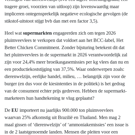
tragere groei, voorzien van uitloop) zijn lovenswaardig maar
impliceren ontegensprekelijk negatieve ecologische gevolgen (de
stikstof-uitstoot stijgt bvb dan met een factor 3,5).
Heel wat
supermarkten
engageerden zich om tegen 2026
pluimveevlees te verkopen dat voldoet aan het BCC-label, Het
Better Chicken Commitment. Zonder bijsturing betekent dit dat
het pluimveevlees in de supermarkt in 2026 verantwoordelijk zal
zijn voor 24,4% meer broeikasgasemissies per kg vlees dan nu en
een productiekoststijging van 37,5%. Waar onderwerpen zoals:
dierenwelzijn, eerlijke handel, milieu, … belangrijk zijn voor de
burger (en dus voor de kiesintenties in de politiek) is het gedrag
van de consument echter prijs gedreven. Hebben de supermarkt-
marketeers hun handtekening te vlug geplaatst?
De
EU
importeert nu jaarlijks 900.000 ton pluimveevlees
waarvan 25% afkomstig uit Brazilië en Thailand. Men mag 2
maal gissen of ‘dierenwelzijn’ of ‘ammoniakemissies’ een issue is
in de 2 laatstgenoemde landen. Mensen die pleiten voor een