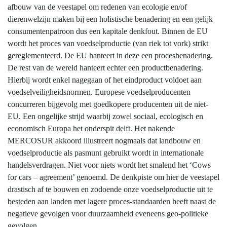
afbouw van de veestapel om redenen van ecologie en/of
dierenwelzijn maken bij een holistische benadering en een gelijk
consumentenpatroon dus een kapitale denkfout. Binnen de EU
wordt het proces van voedselproductie (van riek tot vork) strikt
gereglementeerd. De EU hanteert in deze een procesbenadering.
De rest van de wereld hanteert echter een productbenadering.
Hierbij wordt enkel nagegaan of het eindproduct voldoet aan
voedselveiligheidsnormen. Europese voedselproducenten
concurreren bijgevolg met goedkopere producenten uit de niet-
EU. Een ongelijke strijd waarbij zowel sociaal, ecologisch en
economisch Europa het onderspit delft. Het nakende
MERCOSUR akkoord illustreert nogmaals dat landbouw en
voedselproductie als pasmunt gebruikt wordt in internationale
handelsverdragen. Niet voor niets wordt het smalend het ‘Cows
for cars – agreement’ genoemd. De denkpiste om hier de veestapel
drastisch af te bouwen en zodoende onze voedselproductie uit te
besteden aan landen met lagere proces-standaarden heeft naast de
negatieve gevolgen voor duurzaamheid eveneens geo-politieke
gevolgen.