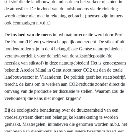
stikstof die de landbouw, de industrie en het verkeer uitstoten in
de atmosfeer. De invloed van de huishoudens via de riolering
wordt echter niet mee in rekening gebracht (mensen zijn immers
ook éénmagigen n.v.d.r.).
De
invloed van de mens
in bvb natuurrecreatie werd door Prof.
De Frenne (UGent) wetenschappelijk onderzocht. De stikstof uit
hondendrollen zijn in de 4 belangrijkste Gentse natuurgebieden
verantwoordelijk voor de helft van de stikstofdepositie (de
neerslag van stikstof) in deze natuurgebieden! Het is genoegzaam
bekend: Arcelor Mittal in Gent stoot meer CO2 uit dan de totale
landbouwsector in Vlaanderen. De politiek geeft het staatsbedrijf,
terecht, de kans om te werken aan CO2-reductie zonder direct de
omvang van de productie ter discussie te stellen. Waarom zou de
veehouderij die kans niet mogen krijgen?
Bij de ecologische benadering over de duurzaamheid van een
voedselsysteem dient een belangrijke kanttekening te worden
gemaakt. Maatregelen, initiatieven die genomen worden m.b.t. het
verhogen van dierenwelzijn (bvb een lagere bezettingsgraad, een