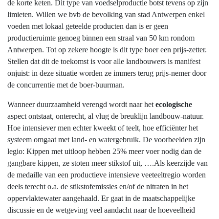
de korte keten. Dit type van voedselproductie botst tevens op zijn
limieten. Willen we bvb de bevolking van stad Antwerpen enkel
voeden met lokaal geteelde producten dan is er geen
productieruimte genoeg binnen een straal van 50 km rondom
Antwerpen. Tot op zekere hoogte is dit type boer een prijs-zetter.
Stellen dat dit de toekomst is voor alle landbouwers is manifest
onjuist: in deze situatie worden ze immers terug prijs-nemer door
de concurrentie met de boer-buurman.
Wanneer duurzaamheid verengd wordt naar het
ecologische
aspect ontstaat, onterecht, al vlug de breuklijn landbouw-natuur.
Hoe intensiever men echter kweekt of teelt, hoe efficiënter het
systeem omgaat met land- en watergebruik. De voorbeelden zijn
legio: Kippen met uitloop hebben 25% meer voer nodig dan de
gangbare kippen, ze stoten meer stikstof uit, ….Als keerzijde van
de medaille van een productieve intensieve veeteeltregio worden
deels terecht o.a. de stikstofemissies en/of de nitraten in het
oppervlaktewater aangehaald. Er gaat in de maatschappelijke
discussie en de wetgeving veel aandacht naar de hoeveelheid