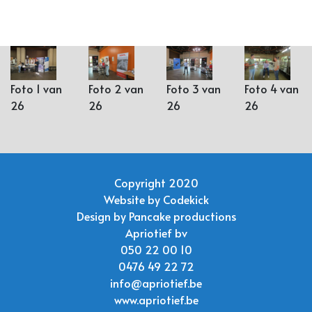
Foto 1 van
Foto 2 van
Foto 3 van
Foto 4 van
26
26
26
26
Copyright 2020
Website by
Codekick
Design by
Pancake productions
Apriotief bv
050 22 00 10
0476 49 22 72
info@apriotief.be
www.apriotief.be