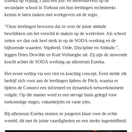
Eureka op vrijdag 5 juni een job- en netwerkevent op de
secundaire school in Torhout om hun leerlingen rechtstreeks
kennis te laten maken met werkgevers uit de regio.
“Onze leerlingen bewezen dat ze over de juiste attitude
beschikken om het verschil te maken op de werkvloer. Als school
zetten we dan ook heel sterk in op de SODA-werking en de
bijhorende waarden: Stiptheid, Orde, Discipline en Attitude.”,
leggen Dries Dewilde en Kurt Verhaeghe uit. Zij zijn de stuwende
kracht achter de SODA werking op atheneum Eureka.
Het event verliep via een vlot en krachtig concept. Eerst stelde elk
bedrijf zich voor aan de leerlingen tijdens de Pitch, waarna er
tijdens de Connect een informeel en dynamisch netwerkmoment
volgde. Op die manier werd er een stevige basis gelegd voor
toekomstige stages, vakantiejobs en vaste jobs.
Bij atheneum Eureka stomen ze jongeren klaar voor de echte
wereld, dit met de juiste vaardigheden en een sterke ingesteldheid.