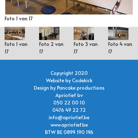
Foto 1 van 17
Foto 1 van
Foto 2 van
Foto 3 van
Foto 4 van
17
17
17
17
Copyright 2020
Website by
Codekick
Design by
Pancake productions
Apriotief bv
050 22 00 10
0476 49 22 72
info@apriotief.be
www.apriotief.be
BTW BE 0899 190 196