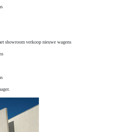
ns
 met showroom verkoop nieuwe wagens
ns
ns
nager.