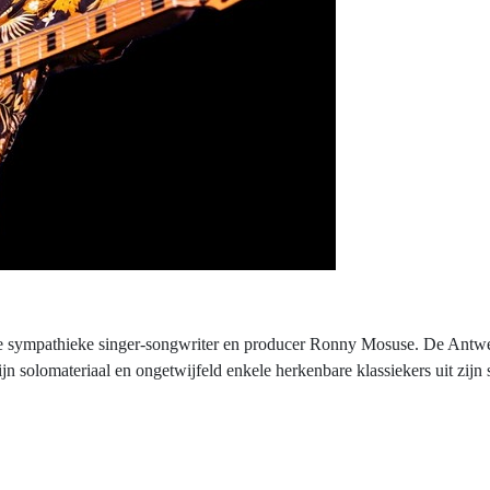
e sympathieke singer-songwriter en producer Ronny Mosuse. De Antwerp
ijn solomateriaal en ongetwijfeld enkele herkenbare klassiekers uit zi