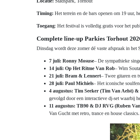
Locatie:
Stadspark, Torhout
Timing:
Het terrein en de bars openen om 19 uur, he
Toegang
: Het festival is volledig gratis voor het pub
Complete line-up Parkies Torhout 202
Dinsdag wordt deze zomer dé vaste afspraak in het 
7 juli: Ronny Mosuse
– De sympathieke singer
14 juli: Op Het Ritme Van Rob
– Wim Soutae
21 juli: Bram & Lennert
– Twee gitaren en t
28 juli: Paul Michiels
– Het iconische soulfen
4 augustus: Tim Seeker (Tim Van Aelst) &
gevolgd door een interactieve dj-set waarbij he
11 augustus: TB90 & DJ RVG (Ruben Van
Van Gucht met retro, trance en house classics.