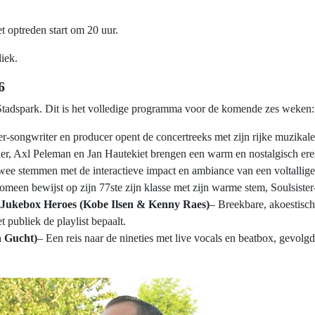
t optreden start om 20 uur.
liek.
6
Stadspark. Dit is het volledige programma voor de komende zes weken:
-songwriter en producer opent de concertreeks met zijn rijke muzikale 
r, Axl Peleman en Jan Hautekiet brengen een warm en nostalgisch ere
wee stemmen met de interactieve impact en ambiance van een voltallige
omeen bewijst op zijn 77ste zijn klasse met zijn warme stem, Soulsister
 Jukebox Heroes (Kobe Ilsen & Kenny Raes)
– Breekbare, akoestisc
t publiek de playlist bepaalt.
 Gucht)
– Een reis naar de nineties met live vocals en beatbox, gevolgd