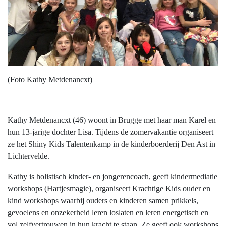
(Foto Kathy Metdenancxt)
Kathy Metdenancxt (46) woont in Brugge met haar man Karel en
hun 13-jarige dochter Lisa. Tijdens de zomervakantie organiseert
ze het Shiny Kids Talentenkamp in de kinderboerderij Den Ast in
Lichtervelde.
Kathy is holistisch kinder- en jongerencoach, geeft kindermediatie
workshops (Hartjesmagie), organiseert Krachtige Kids ouder en
kind workshops waarbij ouders en kinderen samen prikkels,
gevoelens en onzekerheid leren loslaten en leren energetisch en
vol zelfvertrouwen in hun kracht te staan. Ze geeft ook workshops