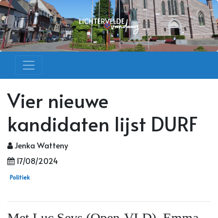
Vier nieuwe
kandidaten lijst DURF
Jenka Watteny
17/08/2024
Politiek
Met Luc Seys (Open-VLD), Emma