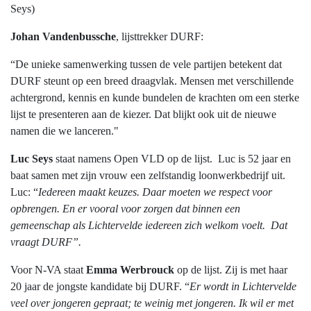
Seys)
Johan Vandenbussche
, lijsttrekker DURF:
“De unieke samenwerking tussen de vele partijen betekent dat
DURF steunt op een breed draagvlak. Mensen met verschillende
achtergrond, kennis en kunde bundelen de krachten om een sterke
lijst te presenteren aan de kiezer. Dat blijkt ook uit de nieuwe
namen die we lanceren."
Luc Seys
staat namens Open VLD op de lijst.
Luc is 52 jaar en
baat samen met zijn vrouw een zelfstandig loonwerkbedrijf uit.
Luc: “
Iedereen maakt keuzes. Daar moeten we respect voor
opbrengen. En er vooral voor zorgen dat binnen een
gemeenschap als Lichtervelde iedereen zich welkom voelt. Dat
vraagt DURF”.
Voor N-VA staat
Emma Werbrouck
op de lijst. Zij is met haar
20 jaar de jongste kandidate bij DURF. “
Er wordt in Lichtervelde
veel over jongeren gepraat; te weinig met jongeren. Ik wil er met