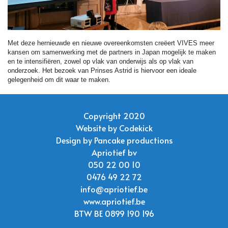
Met deze hernieuwde en nieuwe overeenkomsten creëert VIVES meer
kansen om samenwerking met de partners in Japan mogelijk te maken
en te intensifiëren, zowel op vlak van onderwijs als op vlak van
onderzoek. Het bezoek van Prinses Astrid is hiervoor een ideale
gelegenheid om dit waar te maken.
Copyright 2020
Website by
Codekick
Design by
Pancake productions
Apriotief bv
050 22 00 10
0476 49 22 72
info@apriotief.be
www.apriotief.be
BTW BE 0899 190 196