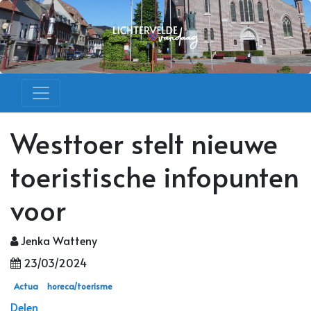
Westtoer stelt nieuwe
toeristische infopunten
voor
Jenka Watteny
23/03/2024
Actua
horeca/toerisme
Delen