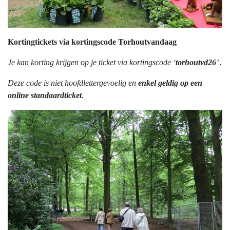
Kortingtickets via kortingscode Torhoutvandaag
Je kan korting krijgen op je ticket via kortingscode ‘
torhoutvd26
’ .
Deze code is niet hoofdlettergevoelig en
enkel geldig op een
online standaardticket
.