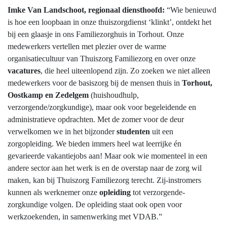
Imke Van Landschoot, regionaal diensthoofd:
“Wie benieuwd
is hoe een loopbaan in onze thuiszorgdienst ‘klinkt’, ontdekt het
bij een glaasje in ons Familiezorghuis in Torhout. Onze
medewerkers vertellen met plezier over de warme
organisatiecultuur van Thuiszorg Familiezorg en over onze
vacatures
, die heel uiteenlopend zijn. Zo zoeken we niet alleen
medewerkers voor de basiszorg bij de mensen thuis in
Torhout,
Oostkamp en Zedelgem
(huishoudhulp,
verzorgende/zorgkundige), maar ook voor begeleidende en
administratieve opdrachten. Met de zomer voor de deur
verwelkomen we in het bijzonder
studenten
uit een
zorgopleiding. We bieden immers heel wat leerrijke én
gevarieerde vakantiejobs aan! Maar ook wie momenteel in een
andere sector aan het werk is en de overstap naar de zorg wil
maken, kan bij Thuiszorg Familiezorg terecht. Zij-instromers
kunnen als werknemer onze
opleiding
tot verzorgende-
zorgkundige volgen. De opleiding staat ook open voor
werkzoekenden, in samenwerking met VDAB.”