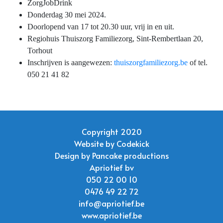
ZorgJobDrink
Donderdag 30 mei 2024.
Doorlopend van 17 tot 20.30 uur, vrij in en uit.
Regiohuis Thuiszorg Familiezorg, Sint-Rembertlaan 20,
Torhout
Inschrijven is aangewezen:
thuiszorgfamiliezorg.be
of tel.
050 21 41 82
Copyright 2020
Website by
Codekick
Design by
Pancake productions
Apriotief bv
050 22 00 10
0476 49 22 72
info@apriotief.be
www.apriotief.be