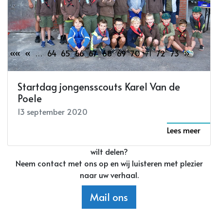
14 september 2020
Lees meer
««
«
…
64
65
66
67
68
69
70
71
72
73
»
Partners
Startdag jongensscouts Karel Van de
Poele
Nieuws?
13 september 2020
Lees meer
Heb je een leuk weetje of groot nieuws die je graag
wilt delen?
Neem contact met ons op en wij luisteren met plezier
naar uw verhaal.
Mail ons