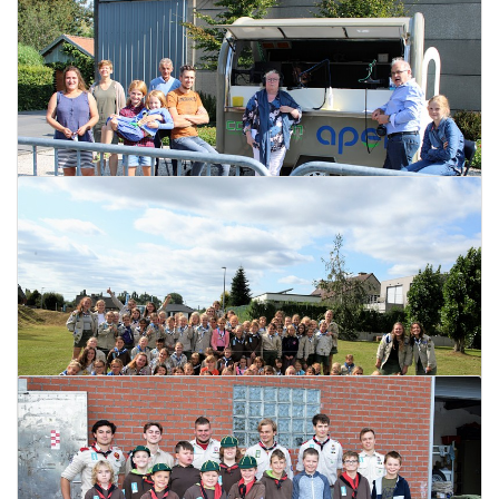
Winnaars fotozoektocht
15 september 2020
Lees meer
Open Monumentendag Lichtervelde
14 september 2020
Lees meer
Startdag VVKM De Graal