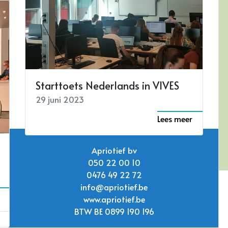
Koepel
Lees meer
14 januari 2024
Lees meer
Starttoets Nederlands in VIVES
29 juni 2023
Lees meer
Apriotief bv
050 22 00 10
0476 49 22 72
info@apriotief.be
www.apriotief.be
BTW BE 0899 190 196