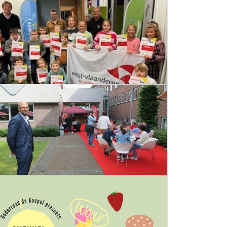
Juniors en Tieners krijgen
diploma in de techniekacademie
14 december 2023
Lees meer
VIVES infodag op 1 september
29 augustus 2023